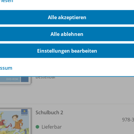
rlesen
Alle akzeptieren
Materialpaket 1 auf DVD-ROM
978-
Alle ablehnen
Lieferbar
Einstellungen bearbeiten
essum
Nur für ausgewählte Kundengruppen
bestellbar
Schulbuch 2
978-
Lieferbar