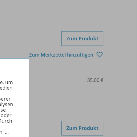
Zum Produkt
Zum Merkzettel hinzufügen
3-507-46046-1
35,00 €
he, um
Medien
serer
alysen
ise
 oder
Durch
Zum Produkt
in.
…