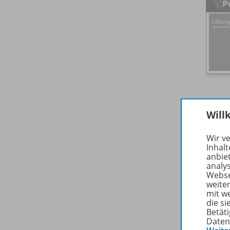
Will
Wir v
Inhalt
anbie
analy
Webse
weite
mit w
die s
Betäti
Daten