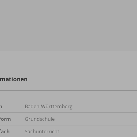
rmationen
n
Baden-Württemberg
form
Grundschule
fach
Sachunterricht