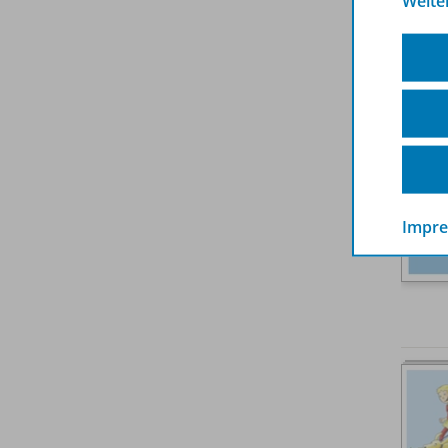
Weite
Impr