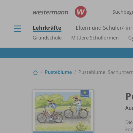
Lehrkräfte
Eltern und Schüler/
-in
Grundschule
Mittlere Schulformen
G
Pusteblume
Pusteblume. Sachunterr
P
Au
Di
kom