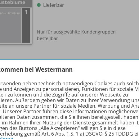
Lieferbar
Nur für ausgewählte Kundengruppen
bestellbar
kommen bei Westermann
Kopiervorlagen 1
978-
erwenden neben technisch notwendigen Cookies auch solc
Lieferbar
e und Anzeigen zu personalisieren, Funktionen für soziale 
ten zu können und die Zugriffe auf unserer Webseite zu
sieren. Außerdem geben wir Daten zu ihrer Verwendung un
ite an unsere Partner für soziale Medien, Werbung und An
r. Unserer Partner führen diese Informationen möglicherwe
eiteren Daten zusammen, die Sie ihnen bereitgestellt haben
Nur für ausgewählte Kundengruppen
ie im Rahmen Ihrer Nutzung der Dienste gesammelt haben. 
bestellbar
gen des Buttons „Alle Akzeptieren“ willigen Sie in diese
erhebung gemäß Art. 6 Abs. 1 S. 1 a) DSGVO, § 25 TDDDG e