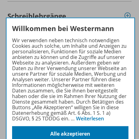
Schreiblehrgänge
Willkommen bei Westermann
Schwungübungsheft
Wir verwenden neben technisch notwendigen
Cookies auch solche, um Inhalte und Anzeigen zu
personalisieren, Funktionen für soziale Medien
anbieten zu können und die Zugriffe auf unserer
Sprache untersuchen
Webseite zu analysieren. Außerdem geben wir
Daten zu ihrer Verwendung unserer Webseite an
unsere Partner für soziale Medien, Werbung und
Analysen weiter. Unserer Partner führen diese
Informationen möglicherweise mit weiteren
Sprechen und Zuhören
Daten zusammen, die Sie ihnen bereitgestellt
haben oder die sie im Rahmen Ihrer Nutzung der
Dienste gesammelt haben. Durch Betätigen des
Buttons „Alle Akzeptieren“ willigen Sie in diese
Wörterbuch &
Datenerhebung gemäß Art. 6 Abs. 1 S. 1 a)
DSGVO, § 25 TDDDG ein.
…
Weiterlesen
Nachschlagetraining
Alle akzeptieren