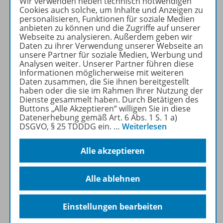
Wir verwenden neben technisch notwendigen
Details
Cookies auch solche, um Inhalte und Anzeigen zu
personalisieren, Funktionen für soziale Medien
anbieten zu können und die Zugriffe auf unserer
Webseite zu analysieren. Außerdem geben wir
Nachhaltig ins neue Schuljahr
Daten zu ihrer Verwendung unserer Webseite an
unsere Partner für soziale Medien, Werbung und
Sofort verfügbar
Analysen weiter. Unserer Partner führen diese
Informationen möglicherweise mit weiteren
Dateiformat:
PDF-Dokument
Daten zusammen, die Sie ihnen bereitgestellt
Klassenstufen:
1. Schuljahr
haben oder die sie im Rahmen Ihrer Nutzung der
Dienste gesammelt haben. Durch Betätigen des
bis 4. Schuljahr
Buttons „Alle Akzeptieren“ willigen Sie in diese
Datenerhebung gemäß Art. 6 Abs. 1 S. 1 a)
DSGVO, § 25 TDDDG ein.
…
Weiterlesen
OD200028014051
2,99 €
Alle akzeptieren
Details
Alle ablehnen
Einstellungen bearbeiten
stock.adobe.com/
Rawpixel.com