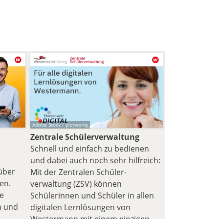
Adobe Stock / pictworks
Zentrale Schülerverwaltung
Schnell und einfach zu bedienen
t
und dabei auch noch sehr hilfreich:
über
Mit der Zentralen Schüler­
gen.
verwaltung (ZSV) können
ne
Schülerinnen und Schüler in allen
n und
digitalen Lern­lösungen von
Westermann mit einem einzigen