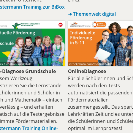
termann Training zur BiBox
➜ Themenwelt digital
ck / contrastwerkstatt
istockphoto.com/mediaphotos
e-Diagnose Grundschule
OnlineDiagnose
esem Werkzeug
Für alle Schülerinnen und Sc
stizieren Sie die Lernstände
werden nach den Tests
Schülerinnen und Schüler in
automatisiert die passenden
h und Mathematik – einfach
Fördermaterialien
verlässig – und erhalten
zusammengestellt. Das spart
tisch auf die Testergebnisse
Lehrkräften Zeit und es unter
immte Fördermaterialien.
die Schülerinnen und Schüle
termann Training Online-
optimal im Lernprozess!