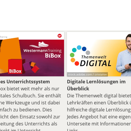
stock.adobe.com / cristalov
les Unterrichtssystem
Digitale Lernlösungen im
Box bietet weit mehr als nur
Überblick
itales Schulbuch. Sie enthält
Die Themenwelt digital biete
che Werkzeuge und ist dabei
Lehrkräften einen Überblick 
infach zu bedienen. Dies
hilfreiche digitale Lernlösun
icht den Einsatz sowohl zur
Jedes Angebot hat eine eige
eitung des Unterrichts als
Unterseite mit Informatione
irekt im Unterricht.
Links.