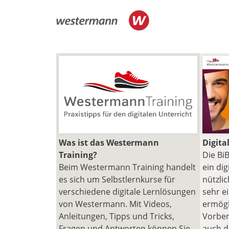
Was ist das Westermann
Digita
Training?
Die Bi
Beim Westermann Training handelt
ein dig
es sich um Selbst­lernkurse für
nützli
verschiedene digitale Lern­lösungen
sehr e
von Westermann. Mit Videos,
ermögl
Anleitungen, Tipps und Tricks,
Vorber
Fragen und Antworten können Sie
auch d