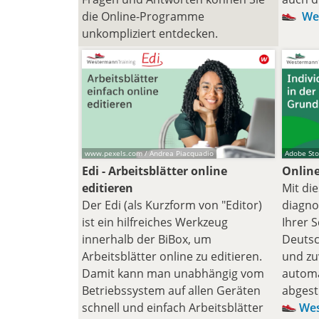
die Online-Programme
Wes
unkompliziert entdecken.
www.pexels.com / Andrea Piacquadio
Adobe Sto
Edi - Arbeitsblätter online
Onlin
editieren
Mit di
Der Edi (als Kurzform von "Editor)
diagno
ist ein hilfreiches Werkzeug
Ihrer 
innerhalb der BiBox, um
Deutsc
Arbeitsblätter online zu editieren.
und zu
Damit kann man unabhängig vom
automa
Betriebssystem auf allen Geräten
abgest
schnell und einfach Arbeitsblätter
Wes