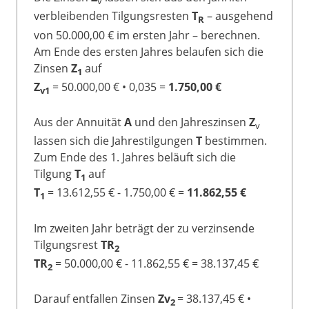
v
verbleibenden Tilgungsresten
T
– ausgehend
R
von 50.000,00 € im ersten Jahr – berechnen.
Am Ende des ersten Jahres belaufen sich die
Zinsen
Z
auf
1
Z
= 50.000,00 € • 0,035 =
1.750,00 €
v1
Aus der Annuität
A
und den Jahreszinsen
Z
v
lassen sich die Jahrestilgungen
T
bestimmen.
Zum Ende des 1. Jahres beläuft sich die
Tilgung
T
auf
1
T
= 13.612,55 € - 1.750,00 € =
11.862,55 €
1
Im zweiten Jahr beträgt der zu verzinsende
Tilgungsrest
TR
2
TR
= 50.000,00 € - 11.862,55 € = 38.137,45 €
2
Darauf entfallen Zinsen
Zv
= 38.137,45 € •
2