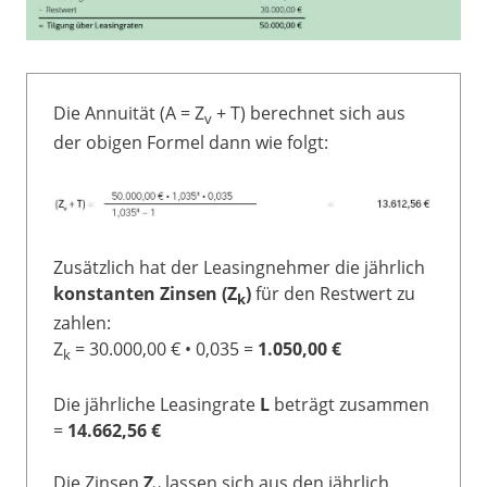
Die Annuität (A = Z
+ T) berechnet sich aus
v
der obigen Formel dann wie folgt:
Zusätzlich hat der Leasingnehmer die jährlich
konstanten Zinsen (Z
)
für den Restwert zu
k
zahlen:
Z
= 30.000,00 € • 0,035 =
1.050,00 €
k
Die jährliche Leasingrate
L
beträgt zusammen
=
14.662,56 €
Die Zinsen
Z
lassen sich aus den jährlich