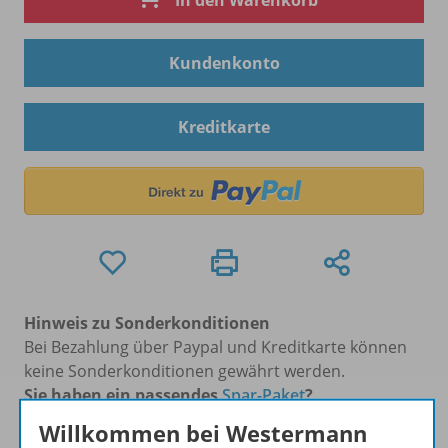
In den Warenkorb
Kundenkonto
Kreditkarte
Hinweis zu Sonderkonditionen
Bei Bezahlung über Paypal und Kreditkarte können
keine Sonderkonditionen gewährt werden.
Sie haben ein passendes
Spar-Paket
?
Um den für Sie gültigen Preis zu sehen,
melden Sie
Willkommen bei Westermann
sich bitte an
.