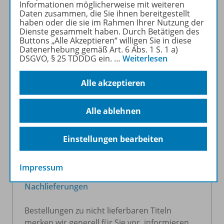
Informationen möglicherweise mit weiteren
Die gebundenen Ladenpreise für Bücher
Daten zusammen, die Sie ihnen bereitgestellt
haben oder die sie im Rahmen Ihrer Nutzung der
verstehen sich inkl. des derzeit gültigen
Dienste gesammelt haben. Durch Betätigen des
Mehrwertsteuersatzes (7%). Bei unterjähriger
Buttons „Alle Akzeptieren“ willigen Sie in diese
Modifikation dieses Steuersatzes durch den
Datenerhebung gemäß Art. 6 Abs. 1 S. 1 a)
DSGVO, § 25 TDDDG ein.
…
Weiterlesen
Gesetzgeber behalten sich die Verlage eine
mögliche Änderung der gebundenen
Alle akzeptieren
Ladenpreise vor. Für das Ausland gelten die
angegebenen Preise als Nettopreise. (Sofern
keine anderen Bestimmungen zutreffen)
Alle ablehnen
Einstellungen bearbeiten
N
Impressum
Nachlieferungen
Bestellungen zu nicht lieferbaren Titeln
merken wir generell für Sie vor, informieren