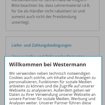
Bitte beachten Sie, dass Lehrermaterial i.d.R.
für Sie als Händler nicht rabattiert ist und
zumeist auch nicht der Preisbindung
unterliegt.
Liefer- und Zahlungsbedingungen
Unsere Liefer- und Zahlungsbedingungen
finden Sie
hier.
Willkommen bei Westermann
Wir verwenden neben technisch notwendigen
Cookies auch solche, um Inhalte und Anzeigen zu
M
personalisieren, Funktionen für soziale Medien
anbieten zu können und die Zugriffe auf unserer
Webseite zu analysieren. Außerdem geben wir
Daten zu ihrer Verwendung unserer Webseite an
unsere Partner für soziale Medien, Werbung und
Mehrwertsteuer
Analysen weiter. Unserer Partner führen diese