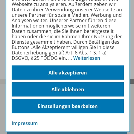
Webseite zu analysieren. Außerdem geben wir
Daten zu ihrer Verwendung unserer Webseite an
unsere Partner für soziale Medien, Werbung und
Kontaktformular
Analysen weiter. Unserer Partner führen diese
Informationen möglicherweise mit weiteren
Daten zusammen, die Sie ihnen bereitgestellt
Senden Sie uns eine Anfrage auch außerhalb
haben oder die sie im Rahmen Ihrer Nutzung der
unserer Geschäftszeiten.
Dienste gesammelt haben. Durch Betätigen des
Buttons „Alle Akzeptieren“ willigen Sie in diese
Datenerhebung gemäß Art. 6 Abs. 1 S. 1 a)
Kontaktformular
DSGVO, § 25 TDDDG ein.
…
Weiterlesen
Alle akzeptieren
Alle ablehnen
Einstellungen bearbeiten
Sofort profitieren
Impressum
Zum Newsletter anmelden