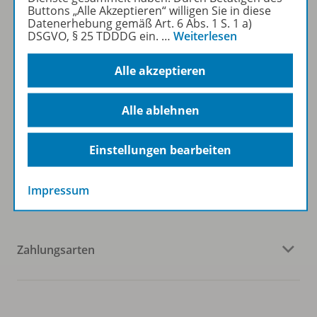
Buttons „Alle Akzeptieren“ willigen Sie in diese
Datenerhebung gemäß Art. 6 Abs. 1 S. 1 a)
Veranstaltungen
DSGVO, § 25 TDDDG ein.
…
Weiterlesen
Alle akzeptieren
Kundenservice
Alle ablehnen
Einstellungen bearbeiten
Mein Schreibtisch / Konto
Impressum
Zahlungsarten