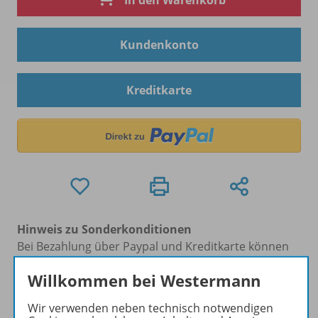
In den Warenkorb
Kundenkonto
Kreditkarte
Hinweis zu Sonderkonditionen
Bei Bezahlung über Paypal und Kreditkarte können
keine Sonderkonditionen gewährt werden.
Willkommen bei Westermann
Sie haben ein passendes
Spar-Paket
?
Um den für Sie gültigen Preis zu sehen,
melden Sie
Wir verwenden neben technisch notwendigen
sich bitte an
.