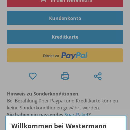
In den Warenkorb
Kundenkonto
Kreditkarte
Hinweis zu Sonderkonditionen
Bei Bezahlung über Paypal und Kreditkarte können
keine Sonderkonditionen gewährt werden.
Sie haben ein passendes
Spar-Paket
?
Um den für Sie gültigen Preis zu sehen,
melden Sie
Willkommen bei Westermann
sich bitte an
.