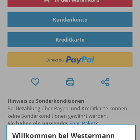
In den Warenkorb
Kundenkonto
Kreditkarte
Hinweis zu Sonderkonditionen
Bei Bezahlung über Paypal und Kreditkarte können
keine Sonderkonditionen gewährt werden.
Sie haben ein passendes
Spar-Paket
?
Um den für Sie gültigen Preis zu sehen,
melden Sie
Willkommen bei Westermann
sich bitte an
.