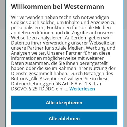
Willkommen bei Westermann
Sie haben ein passendes
Spar-Paket
?
Um den für Sie gültigen Preis zu sehen,
melden Sie
Wir verwenden neben technisch notwendigen
sich bitte an
.
Cookies auch solche, um Inhalte und Anzeigen zu
personalisieren, Funktionen für soziale Medien
anbieten zu können und die Zugriffe auf unserer
Webseite zu analysieren. Außerdem geben wir
Daten zu ihrer Verwendung unserer Webseite an
unsere Partner für soziale Medien, Werbung und
Analysen weiter. Unserer Partner führen diese
Informationen
Informationen möglicherweise mit weiteren
Daten zusammen, die Sie ihnen bereitgestellt
haben oder die sie im Rahmen Ihrer Nutzung der
Dienste gesammelt haben. Durch Betätigen des
Beschreibung
Buttons „Alle Akzeptieren“ willigen Sie in diese
Datenerhebung gemäß Art. 6 Abs. 1 S. 1 a)
DSGVO, § 25 TDDDG ein.
…
Weiterlesen
Weitere Inhalte der Ausgabe
Alle akzeptieren
Alle ablehnen
Spar-Pakete