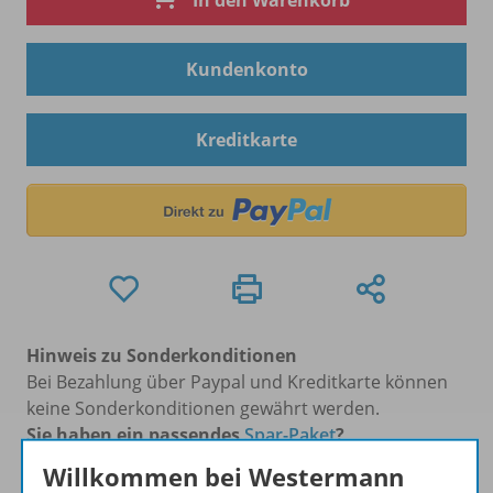
In den Warenkorb
Kundenkonto
Kreditkarte
Hinweis zu Sonderkonditionen
Bei Bezahlung über Paypal und Kreditkarte können
keine Sonderkonditionen gewährt werden.
Sie haben ein passendes
Spar-Paket
?
Um den für Sie gültigen Preis zu sehen,
melden Sie
Willkommen bei Westermann
sich bitte an
.