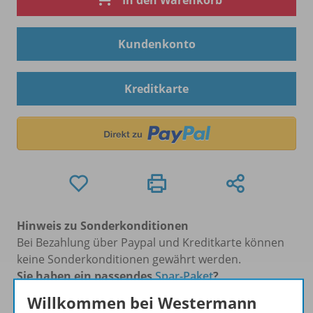
In den Warenkorb
Kundenkonto
Kreditkarte
Hinweis zu Sonderkonditionen
Bei Bezahlung über Paypal und Kreditkarte können
keine Sonderkonditionen gewährt werden.
Sie haben ein passendes
Spar-Paket
?
Um den für Sie gültigen Preis zu sehen,
melden Sie
Willkommen bei Westermann
sich bitte an
.