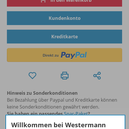
In den Warenkorb
Kundenkonto
Kreditkarte
Hinweis zu Sonderkonditionen
Bei Bezahlung über Paypal und Kreditkarte können
keine Sonderkonditionen gewährt werden.
Sie haben ein passendes
Spar-Paket
?
Um den für Sie gültigen Preis zu sehen,
melden Sie
Willkommen bei Westermann
sich bitte an
.