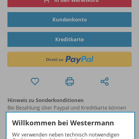
In den Warenkorb
Kundenkonto
Kreditkarte
Hinweis zu Sonderkonditionen
Bei Bezahlung über Paypal und Kreditkarte können
keine Sonderkonditionen gewährt werden.
Willkommen bei Westermann
Sie haben ein passendes
Spar-Paket
?
Um den für Sie gültigen Preis zu sehen,
melden Sie
Wir verwenden neben technisch notwendigen
sich bitte an
.