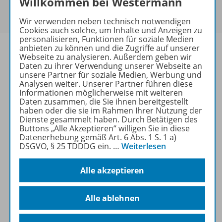
Willkommen bei Westermann
Um den für Sie gültigen Preis zu sehen,
melden Sie
sich bitte an
.
Wir verwenden neben technisch notwendigen
Cookies auch solche, um Inhalte und Anzeigen zu
personalisieren, Funktionen für soziale Medien
anbieten zu können und die Zugriffe auf unserer
Webseite zu analysieren. Außerdem geben wir
Daten zu ihrer Verwendung unserer Webseite an
unsere Partner für soziale Medien, Werbung und
Informationen
Analysen weiter. Unserer Partner führen diese
Informationen möglicherweise mit weiteren
Daten zusammen, die Sie ihnen bereitgestellt
haben oder die sie im Rahmen Ihrer Nutzung der
Beschreibung
Dienste gesammelt haben. Durch Betätigen des
Buttons „Alle Akzeptieren“ willigen Sie in diese
Datenerhebung gemäß Art. 6 Abs. 1 S. 1 a)
DSGVO, § 25 TDDDG ein.
…
Weiterlesen
Weitere Inhalte der Ausgabe
Alle akzeptieren
Spar-Pakete
Alle ablehnen