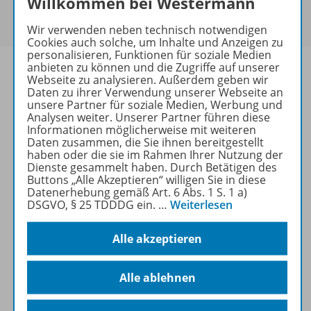
Willkommen bei Westermann
Um den für Sie gültigen Preis zu sehen,
melden Sie
sich bitte an
.
Wir verwenden neben technisch notwendigen
Cookies auch solche, um Inhalte und Anzeigen zu
personalisieren, Funktionen für soziale Medien
anbieten zu können und die Zugriffe auf unserer
Webseite zu analysieren. Außerdem geben wir
Daten zu ihrer Verwendung unserer Webseite an
unsere Partner für soziale Medien, Werbung und
Informationen
Analysen weiter. Unserer Partner führen diese
Informationen möglicherweise mit weiteren
Daten zusammen, die Sie ihnen bereitgestellt
haben oder die sie im Rahmen Ihrer Nutzung der
Beschreibung
Dienste gesammelt haben. Durch Betätigen des
Buttons „Alle Akzeptieren“ willigen Sie in diese
Datenerhebung gemäß Art. 6 Abs. 1 S. 1 a)
DSGVO, § 25 TDDDG ein.
…
Weiterlesen
Weitere Inhalte der Ausgabe
Alle akzeptieren
Spar-Pakete
Alle ablehnen