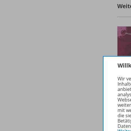
Weit
Will
Wir v
Inhalt
anbie
analy
Webse
weite
mit w
die s
Betäti
Daten