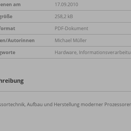
ienen am
17.09.2010
größe
258,2 kB
format
PDF-Dokument
en/
Autorinnen
Michael Müller
gworte
Hardware, Informationsverarbeitun
hreibung
ssortechnik, Aufbau und Herstellung moderner Prozessoren 