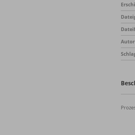
Ersch
Datei
Datei
Autor
Schla
Besc
Proze