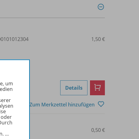
0101012304
1,50 €
he, um
Details
Medien
serer
Zum Merkzettel hinzufügen
alysen
ise
 oder
Durch
0101012305
0,50 €
in.
…