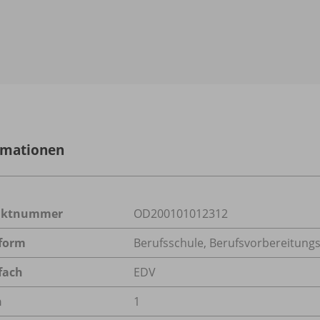
rmationen
uktnummer
OD200101012312
form
Berufsschule, Berufsvorbereitungsj
fach
EDV
n
1