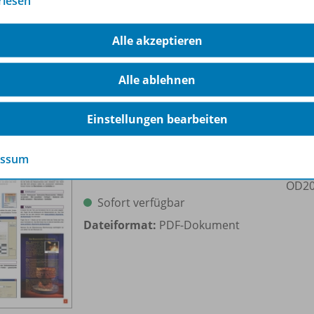
rlesen
Dateiformat:
PDF-Dokument
Alle akzeptieren
Alle ablehnen
Einstellungen bearbeiten
essum
Textverarbeitung mit Word 2003
OD20
Sofort verfügbar
Dateiformat:
PDF-Dokument