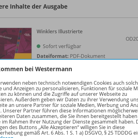
ere Inhalte der Ausgabe
Winklers Illustrierte
OD20
Sofort verfügbar
Dateiformat:
PDF-Dokument
kommen bei Westermann
erwenden neben technisch notwendigen Cookies auch solc
e und Anzeigen zu personalisieren, Funktionen für soziale 
ten zu können und die Zugriffe auf unserer Webseite zu
sieren. Außerdem geben wir Daten zu ihrer Verwendung un
ite an unsere Partner für soziale Medien, Werbung und An
r. Unserer Partner führen diese Informationen möglicherwe
eiteren Daten zusammen, die Sie ihnen bereitgestellt haben
ie im Rahmen Ihrer Nutzung der Dienste gesammelt haben. 
Word 2010
gen des Buttons „Alle Akzeptieren“ willigen Sie in diese
OD20
erhebung gemäß Art. 6 Abs. 1 S. 1 a) DSGVO, § 25 TDDDG e
Sofort verfügbar