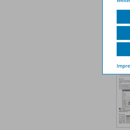
Weite
Impr