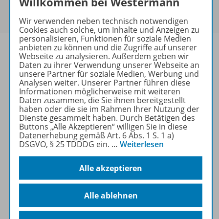
Willkommen bei Westermann
Um den für Sie gültigen Preis zu sehen,
melden Sie
sich bitte an
.
Wir verwenden neben technisch notwendigen
Cookies auch solche, um Inhalte und Anzeigen zu
personalisieren, Funktionen für soziale Medien
anbieten zu können und die Zugriffe auf unserer
Webseite zu analysieren. Außerdem geben wir
Daten zu ihrer Verwendung unserer Webseite an
unsere Partner für soziale Medien, Werbung und
Informationen
Analysen weiter. Unserer Partner führen diese
Informationen möglicherweise mit weiteren
Daten zusammen, die Sie ihnen bereitgestellt
haben oder die sie im Rahmen Ihrer Nutzung der
Weitere Inhalte der Ausgabe
Dienste gesammelt haben. Durch Betätigen des
Buttons „Alle Akzeptieren“ willigen Sie in diese
Datenerhebung gemäß Art. 6 Abs. 1 S. 1 a)
DSGVO, § 25 TDDDG ein.
…
Weiterlesen
Ergänzende Materialien
Alle akzeptieren
Spar-Pakete
Alle ablehnen