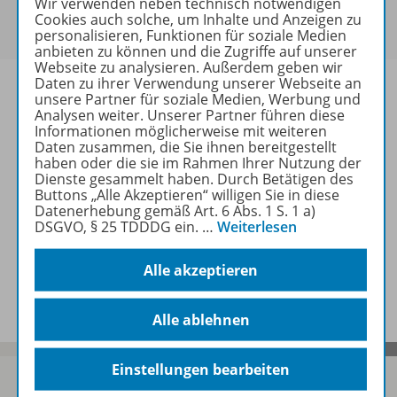
Wir verwenden neben technisch notwendigen
Um den für Sie gültigen Preis zu sehen,
melden Sie
Cookies auch solche, um Inhalte und Anzeigen zu
sich bitte an
.
personalisieren, Funktionen für soziale Medien
anbieten zu können und die Zugriffe auf unserer
Webseite zu analysieren. Außerdem geben wir
Daten zu ihrer Verwendung unserer Webseite an
unsere Partner für soziale Medien, Werbung und
Analysen weiter. Unserer Partner führen diese
Informationen möglicherweise mit weiteren
Informationen
Daten zusammen, die Sie ihnen bereitgestellt
haben oder die sie im Rahmen Ihrer Nutzung der
Dienste gesammelt haben. Durch Betätigen des
Buttons „Alle Akzeptieren“ willigen Sie in diese
Weitere Inhalte der Ausgabe
Datenerhebung gemäß Art. 6 Abs. 1 S. 1 a)
DSGVO, § 25 TDDDG ein.
…
Weiterlesen
Alle akzeptieren
Spar-Pakete
Alle ablehnen
Einstellungen bearbeiten