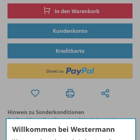
In den Warenkorb
Kundenkonto
Kreditkarte
Hinweis zu Sonderkonditionen
Bei Bezahlung über Paypal und Kreditkarte können
keine Sonderkonditionen gewährt werden.
Willkommen bei Westermann
Sie haben ein passendes
Spar-Paket
?