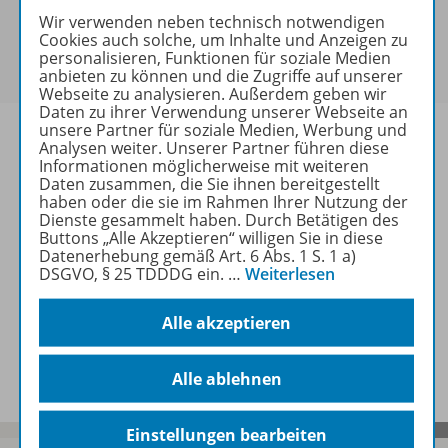
Sie haben ein passendes
Spar-Paket
?
Wir verwenden neben technisch notwendigen
Cookies auch solche, um Inhalte und Anzeigen zu
Um den für Sie gültigen Preis zu sehen,
melden Sie
personalisieren, Funktionen für soziale Medien
sich bitte an
.
anbieten zu können und die Zugriffe auf unserer
Webseite zu analysieren. Außerdem geben wir
Daten zu ihrer Verwendung unserer Webseite an
unsere Partner für soziale Medien, Werbung und
Analysen weiter. Unserer Partner führen diese
Informationen möglicherweise mit weiteren
Daten zusammen, die Sie ihnen bereitgestellt
Informationen
haben oder die sie im Rahmen Ihrer Nutzung der
Dienste gesammelt haben. Durch Betätigen des
Buttons „Alle Akzeptieren“ willigen Sie in diese
Datenerhebung gemäß Art. 6 Abs. 1 S. 1 a)
Weitere Inhalte der Ausgabe
DSGVO, § 25 TDDDG ein.
…
Weiterlesen
Alle akzeptieren
Spar-Pakete
Alle ablehnen
Einstellungen bearbeiten