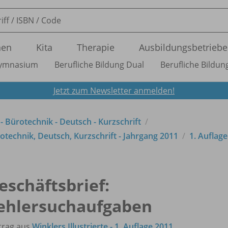
nen
Kita
Therapie
Ausbildungsbetriebe
ymnasium
Berufliche Bildung Dual
Berufliche Bildung
Jetzt zum Newsletter anmelden!
 - Bürotechnik - Deutsch - Kurzschrift
technik, Deutsch, Kurzschrift - Jahrgang 2011
1. Auflag
eschäftsbrief:
ehlersuchaufgaben
trag aus
Winklers Illustrierte - 1. Auflage 2011