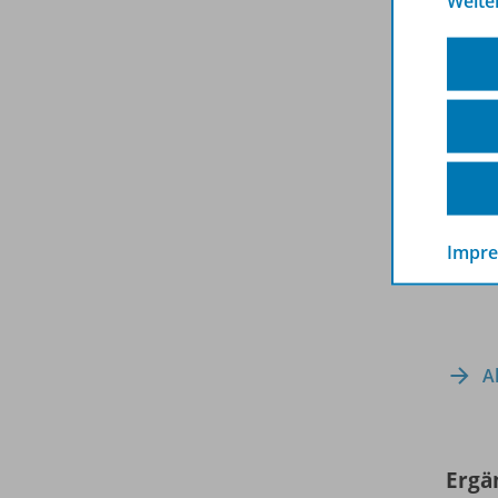
Weite
Impr
A
Ergä