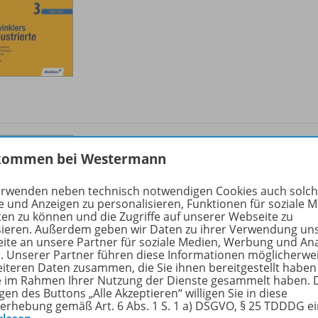
Access 2010 – Datenbank-Vorlagen:
kommen bei Westermann
Spenden-Webdatenbank
OD20
erwenden neben technisch notwendigen Cookies auch solc
Sofort verfügbar
e und Anzeigen zu personalisieren, Funktionen für soziale 
ten zu können und die Zugriffe auf unserer Webseite zu
Dateiformat:
PDF-Dokument
sieren. Außerdem geben wir Daten zu ihrer Verwendung un
ite an unsere Partner für soziale Medien, Werbung und An
r. Unserer Partner führen diese Informationen möglicherwe
eiteren Daten zusammen, die Sie ihnen bereitgestellt haben
ie im Rahmen Ihrer Nutzung der Dienste gesammelt haben. 
gen des Buttons „Alle Akzeptieren“ willigen Sie in diese
erhebung gemäß Art. 6 Abs. 1 S. 1 a) DSGVO, § 25 TDDDG e