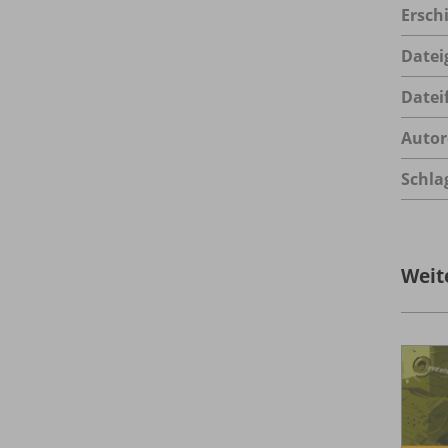
Ersch
Datei
Datei
Autor
Schla
Weit