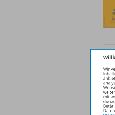
Will
Wir v
Inhalt
anbie
analy
Webse
weite
mit w
die s
Betäti
Daten