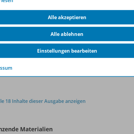
rlesen
Excel 2007: Verschiedene
Alle akzeptieren
Befehlsgruppen im Register Ansicht
OD20
Alle ablehnen
Sofort verfügbar
Dateiformat:
PDF-Dokument
Einstellungen bearbeiten
essum
lle 18 Inhalte dieser Ausgabe anzeigen
nzende Materialien