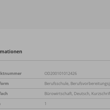
rmationen
uktnummer
OD200101012426
form
Berufsschule, Berufsvorbereitungsj
fach
Bürowirtschaft
,
Deutsch
,
Kurzschrif
n
1