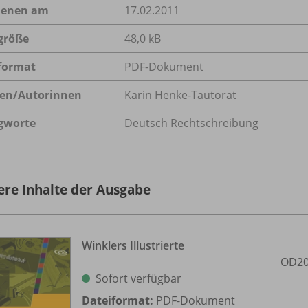
ienen am
17.02.2011
größe
48,0 kB
format
PDF-Dokument
en/
Autorinnen
Karin Henke-Tautorat
gworte
Deutsch Rechtschreibung
ere Inhalte der Ausgabe
Winklers Illustrierte
OD20
Sofort verfügbar
Dateiformat:
PDF-Dokument