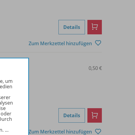
Details
Zum Merkzettel hinzufügen
0101012420
0,50 €
he, um
Medien
serer
alysen
ise
 oder
Details
Durch
in.
…
Zum Merkzettel hinzufügen