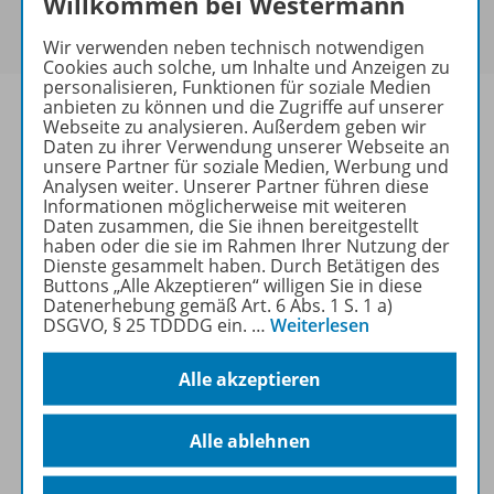
Willkommen bei Westermann
Um den für Sie gültigen Preis zu sehen,
melden Sie
sich bitte an
.
Wir verwenden neben technisch notwendigen
Cookies auch solche, um Inhalte und Anzeigen zu
personalisieren, Funktionen für soziale Medien
anbieten zu können und die Zugriffe auf unserer
Webseite zu analysieren. Außerdem geben wir
Daten zu ihrer Verwendung unserer Webseite an
unsere Partner für soziale Medien, Werbung und
Informationen
Analysen weiter. Unserer Partner führen diese
Informationen möglicherweise mit weiteren
Daten zusammen, die Sie ihnen bereitgestellt
haben oder die sie im Rahmen Ihrer Nutzung der
Beschreibung
Dienste gesammelt haben. Durch Betätigen des
Buttons „Alle Akzeptieren“ willigen Sie in diese
Datenerhebung gemäß Art. 6 Abs. 1 S. 1 a)
DSGVO, § 25 TDDDG ein.
…
Weiterlesen
Weitere Inhalte der Ausgabe
Alle akzeptieren
Spar-Pakete
Alle ablehnen