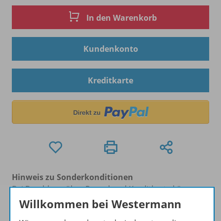
In den Warenkorb
Kundenkonto
Kreditkarte
Hinweis zu Sonderkonditionen
Bei Bezahlung über Paypal und Kreditkarte können
keine Sonderkonditionen gewährt werden.
Willkommen bei Westermann
Sie haben ein passendes
Spar-Paket
?