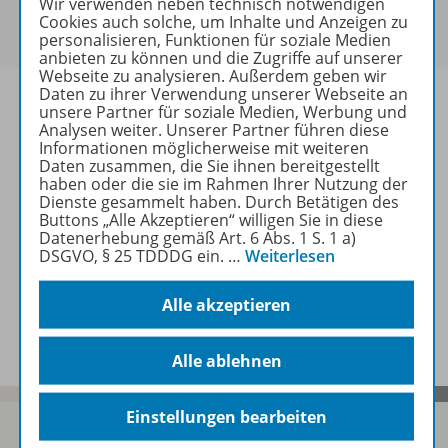
Wir verwenden neben technisch notwendigen
Um den für Sie gültigen Preis zu sehen,
melden Sie
Cookies auch solche, um Inhalte und Anzeigen zu
sich bitte an
.
personalisieren, Funktionen für soziale Medien
anbieten zu können und die Zugriffe auf unserer
Webseite zu analysieren. Außerdem geben wir
Daten zu ihrer Verwendung unserer Webseite an
unsere Partner für soziale Medien, Werbung und
Analysen weiter. Unserer Partner führen diese
Informationen möglicherweise mit weiteren
Informationen
Daten zusammen, die Sie ihnen bereitgestellt
haben oder die sie im Rahmen Ihrer Nutzung der
Dienste gesammelt haben. Durch Betätigen des
Buttons „Alle Akzeptieren“ willigen Sie in diese
Weitere Inhalte der Ausgabe
Datenerhebung gemäß Art. 6 Abs. 1 S. 1 a)
DSGVO, § 25 TDDDG ein.
…
Weiterlesen
Alle akzeptieren
Spar-Pakete
Alle ablehnen
Einstellungen bearbeiten