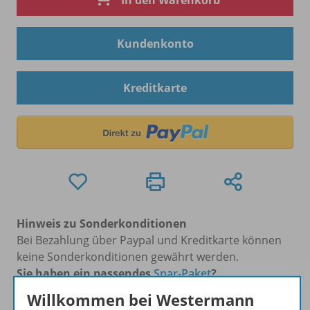
In den Warenkorb
Kundenkonto
Kreditkarte
Hinweis zu Sonderkonditionen
Bei Bezahlung über Paypal und Kreditkarte können
keine Sonderkonditionen gewährt werden.
Sie haben ein passendes
Spar-Paket
?
Um den für Sie gültigen Preis zu sehen,
melden Sie
Willkommen bei Westermann
sich bitte an
.