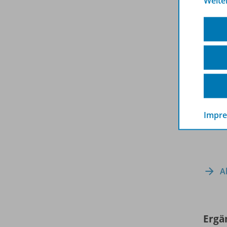
Weite
Impr
A
Ergä