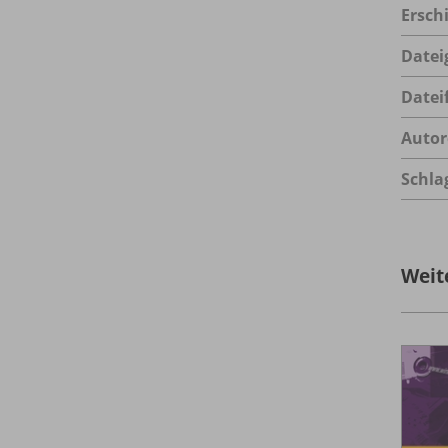
Ersch
Datei
Datei
Autor
Schla
Weit