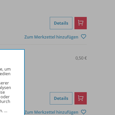
Details
Zum Merkzettel hinzufügen
0101012666
0,50 €
he, um
Medien
serer
alysen
ise
 oder
Details
Durch
in.
…
Zum Merkzettel hinzufügen