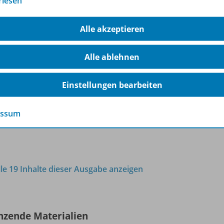
rlesen
Textverarbeitung mit Word 2003
Alle akzeptieren
Textrahmen
OD20
Alle ablehnen
Sofort verfügbar
Dateiformat:
PDF-Dokument
Einstellungen bearbeiten
essum
lle 19 Inhalte dieser Ausgabe anzeigen
nzende Materialien