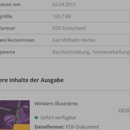
ienen am
02.04.2012
größe
100,7 kB
format
PDF-Dokument
en/
Autorinnen
Karl Wilhelm Henke
gworte
Rechtschreibung, Textverarbeitung
ere Inhalte der Ausgabe
Winklers Illustrierte
OD20
Sofort verfügbar
Dateiformat:
PDF-Dokument