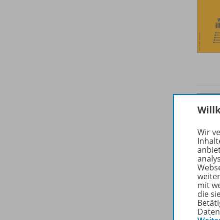
Will
Wir v
Inhalt
anbie
analy
Webse
weite
mit w
die s
Betäti
Daten