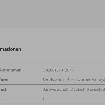
rmationen
uktnummer
OD200101012677
form
Berufsschule, Berufsvorbereitungsj
fach
Bürowirtschaft
,
Deutsch
,
Kurzschrif
n
1