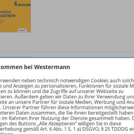
Word 2010/
2007
kommen bei Westermann
Arbeiten mit Textfeldern
OD20
erwenden neben technisch notwendigen Cookies auch solc
Sofort verfügbar
e und Anzeigen zu personalisieren, Funktionen für soziale 
ten zu können und die Zugriffe auf unserer Webseite zu
Dateiformat:
PDF-Dokument
sieren. Außerdem geben wir Daten zu ihrer Verwendung un
ite an unsere Partner für soziale Medien, Werbung und An
r. Unserer Partner führen diese Informationen möglicherwe
eiteren Daten zusammen, die Sie ihnen bereitgestellt haben
ie im Rahmen Ihrer Nutzung der Dienste gesammelt haben. 
gen des Buttons „Alle Akzeptieren“ willigen Sie in diese
erhebung gemäß Art. 6 Abs. 1 S. 1 a) DSGVO, § 25 TDDDG e