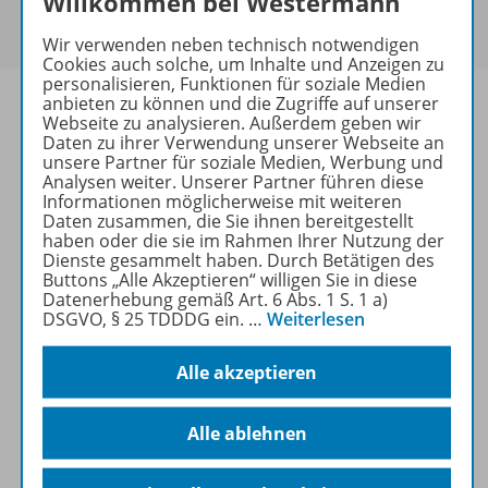
Willkommen bei Westermann
Um den für Sie gültigen Preis zu sehen,
melden Sie
sich bitte an
.
Wir verwenden neben technisch notwendigen
Cookies auch solche, um Inhalte und Anzeigen zu
personalisieren, Funktionen für soziale Medien
anbieten zu können und die Zugriffe auf unserer
Webseite zu analysieren. Außerdem geben wir
Daten zu ihrer Verwendung unserer Webseite an
unsere Partner für soziale Medien, Werbung und
Informationen
Analysen weiter. Unserer Partner führen diese
Informationen möglicherweise mit weiteren
Daten zusammen, die Sie ihnen bereitgestellt
haben oder die sie im Rahmen Ihrer Nutzung der
Weitere Inhalte der Ausgabe
Dienste gesammelt haben. Durch Betätigen des
Buttons „Alle Akzeptieren“ willigen Sie in diese
Datenerhebung gemäß Art. 6 Abs. 1 S. 1 a)
DSGVO, § 25 TDDDG ein.
…
Weiterlesen
Ergänzende Materialien
Alle akzeptieren
Spar-Pakete
Alle ablehnen