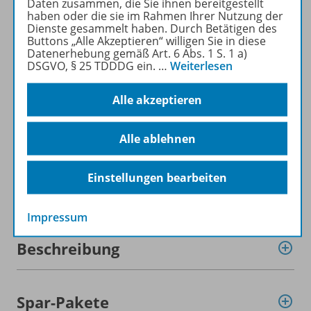
heruntergeladen werden (nur
Daten zusammen, die Sie ihnen bereitgestellt
haben oder die sie im Rahmen Ihrer Nutzung der
für Privatpersonen).
Dienste gesammelt haben. Durch Betätigen des
Jetzt kostengünstig
Buttons „Alle Akzeptieren“ willigen Sie in diese
Probelesen oder gleich zum
Datenerhebung gemäß Art. 6 Abs. 1 S. 1 a)
DSGVO, § 25 TDDDG ein.
…
Weiterlesen
Vorteilspreis abonnieren!
Alle akzeptieren
ZU DEN ABO-ANGEBOTEN
Alle ablehnen
Einstellungen bearbeiten
Informationen
Impressum
Beschreibung
Spar-Pakete