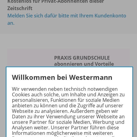
Kostenlos für Privat-Abonnenten dieser
Zeitschrift
Melden Sie sich dafür bitte mit Ihrem Kundenkonto
an.
PRAXIS GRUNDSCHULE
abonnieren und Vorteile
sichern!
Willkommen bei Westermann
Spaß am Unterrichten
Wir verwenden neben technisch notwendigen
Die Zeitschrift erscheint als
Cookies auch solche, um Inhalte und Anzeigen zu
personalisieren, Funktionen für soziale Medien
Print- und als digitale Version.
anbieten zu können und die Zugriffe auf unserer
Beiträge und Materialien
Webseite zu analysieren. Außerdem geben wir
können im Online-Archiv von
Daten zu ihrer Verwendung unserer Webseite an
unsere Partner für soziale Medien, Werbung und
PRAXIS GRUNDSCHULE
Analysen weiter. Unserer Partner führen diese
kostenlos recherchiert und
Informationen möglicherweise mit weiteren