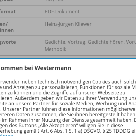
format
PDF-Dokument
en/
Heinz-Jürgen Kliewer
innen
gworte
Gedichte, Vortrag, Gedichte hören, Vort
Methodik
kommen bei Westermann
hreibung
erwenden neben technisch notwendigen Cookies auch solc
e und Anzeigen zu personalisieren, Funktionen für soziale 
ten zu können und die Zugriffe auf unserer Webseite zu
sieren. Außerdem geben wir Daten zu ihrer Verwendung un
te in den Unterricht einzubeziehen, ist eine lohnende Auf
ite an unsere Partner für soziale Medien, Werbung und An
r. Unserer Partner führen diese Informationen möglicherwe
ser gerecht werden sollte. Gerade das Hören und Sprechen 
eiteren Daten zusammen, die Sie ihnen bereitgestellt haben
ie im Rahmen Ihrer Nutzung der Dienste gesammelt haben. 
gen des Buttons „Alle Akzeptieren“ willigen Sie in diese
erhebung gemäß Art. 6 Abs. 1 S. 1 a) DSGVO, § 25 TDDDG e