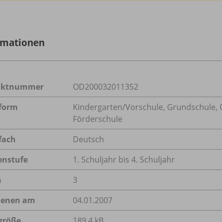
rmationen
uktnummer
OD200032011352
form
Kindergarten/
Vorschule, Grundschule, O
Förderschule
fach
Deutsch
enstufe
1. Schuljahr bis 4. Schuljahr
n
3
ienen am
04.01.2007
größe
189,4 kB