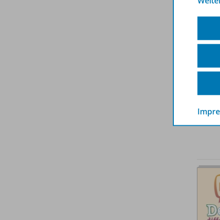
Weite
Spar
Impr