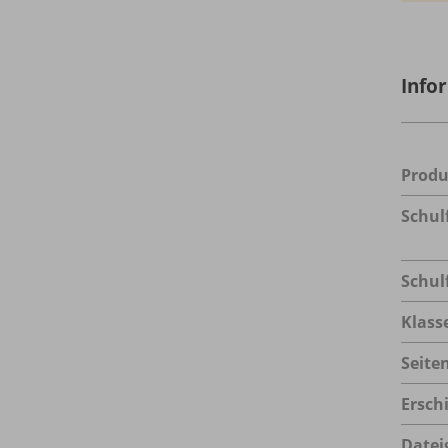
Info
Prod
Schul
Schul
Klass
Seite
Ersch
Datei