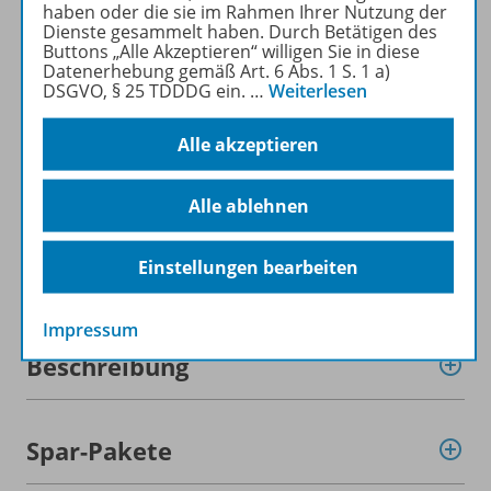
für Privatpersonen).
haben oder die sie im Rahmen Ihrer Nutzung der
Jetzt kostengünstig
Dienste gesammelt haben. Durch Betätigen des
Buttons „Alle Akzeptieren“ willigen Sie in diese
Probelesen oder gleich zum
Datenerhebung gemäß Art. 6 Abs. 1 S. 1 a)
Vorteilspreis abonnieren!
DSGVO, § 25 TDDDG ein.
…
Weiterlesen
ZU DEN ABO-ANGEBOTEN
Alle akzeptieren
Alle ablehnen
Einstellungen bearbeiten
Informationen
Impressum
Beschreibung
Spar-Pakete