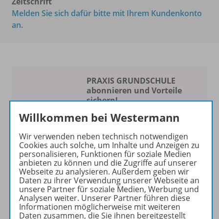
Zeitschrift
Melden Sie sich dafür bitte mit Ihrem Kundenkonto
an.
PRAXIS GRUNDSCHULE
abonnieren und Vorteile
sichern!
Willkommen bei Westermann
Spaß am Unterrichten
Wir verwenden neben technisch notwendigen
Die Zeitschrift erscheint als
Cookies auch solche, um Inhalte und Anzeigen zu
Print- und als digitale Version.
personalisieren, Funktionen für soziale Medien
Beiträge und Materialien
anbieten zu können und die Zugriffe auf unserer
Webseite zu analysieren. Außerdem geben wir
können im Online-Archiv von
Daten zu ihrer Verwendung unserer Webseite an
PRAXIS GRUNDSCHULE
unsere Partner für soziale Medien, Werbung und
kostenlos recherchiert und
Analysen weiter. Unserer Partner führen diese
Informationen möglicherweise mit weiteren
heruntergeladen werden (nur
Daten zusammen, die Sie ihnen bereitgestellt