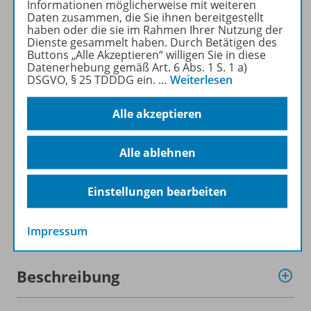
Informationen möglicherweise mit weiteren
kostenlos recherchiert und
Daten zusammen, die Sie ihnen bereitgestellt
heruntergeladen werden (nur
haben oder die sie im Rahmen Ihrer Nutzung der
Dienste gesammelt haben. Durch Betätigen des
für Privatpersonen).
Buttons „Alle Akzeptieren“ willigen Sie in diese
Jetzt kostengünstig
Datenerhebung gemäß Art. 6 Abs. 1 S. 1 a)
Probelesen oder gleich zum
DSGVO, § 25 TDDDG ein.
…
Weiterlesen
Vorteilspreis abonnieren!
Alle akzeptieren
ZU DEN ABO-ANGEBOTEN
Alle ablehnen
Einstellungen bearbeiten
Informationen
Impressum
Beschreibung