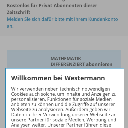
Kostenlos für Privat-Abonnenten dieser
Zeitschrift
Melden Sie sich dafür bitte mit Ihrem Kundenkonto
an.
MATHEMATIK
DIFFERENZIERT abonnieren
und Vorteile sichern!
Willkommen bei Westermann
Die Zeitschrift für
Mathematik nach Maß!
Wir verwenden neben technisch notwendigen
Cookies auch solche, um Inhalte und Anzeigen zu
Die Zeitschrift erscheint als
personalisieren, Funktionen für soziale Medien
anbieten zu können und die Zugriffe auf unserer
Print- und als digitale Version.
Webseite zu analysieren. Außerdem geben wir
Beiträge und Materialien
Daten zu ihrer Verwendung unserer Webseite an
können im Online-Archiv von
unsere Partner für soziale Medien, Werbung und
Analysen weiter. Unserer Partner führen diese
MATHEMATIK DIFFERENZIERT