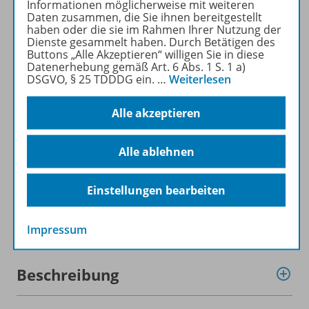
Informationen möglicherweise mit weiteren
kostenlos recherchiert und
Daten zusammen, die Sie ihnen bereitgestellt
heruntergeladen werden (nur
haben oder die sie im Rahmen Ihrer Nutzung der
Dienste gesammelt haben. Durch Betätigen des
für Privatpersonen).
Buttons „Alle Akzeptieren“ willigen Sie in diese
Jetzt kostengünstig
Datenerhebung gemäß Art. 6 Abs. 1 S. 1 a)
Probelesen oder gleich zum
DSGVO, § 25 TDDDG ein.
…
Weiterlesen
Vorteilspreis abonnieren!
Alle akzeptieren
ZU DEN ABO-ANGEBOTEN
Alle ablehnen
Einstellungen bearbeiten
Informationen
Impressum
Beschreibung