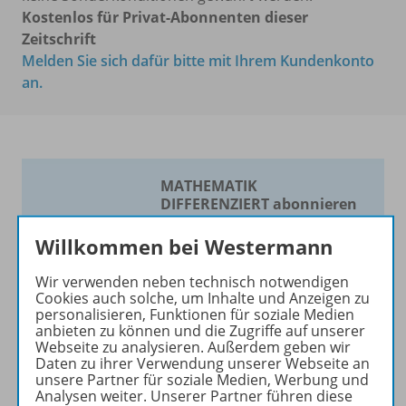
Kostenlos für Privat-Abonnenten dieser
Zeitschrift
Melden Sie sich dafür bitte mit Ihrem Kundenkonto
an.
MATHEMATIK
DIFFERENZIERT abonnieren
und Vorteile sichern!
Willkommen bei Westermann
Die Zeitschrift für
Mathematik nach Maß!
Wir verwenden neben technisch notwendigen
Cookies auch solche, um Inhalte und Anzeigen zu
Die Zeitschrift erscheint als
personalisieren, Funktionen für soziale Medien
anbieten zu können und die Zugriffe auf unserer
Print- und als digitale Version.
Webseite zu analysieren. Außerdem geben wir
Beiträge und Materialien
Daten zu ihrer Verwendung unserer Webseite an
können im Online-Archiv von
unsere Partner für soziale Medien, Werbung und
Analysen weiter. Unserer Partner führen diese
MATHEMATIK DIFFERENZIERT