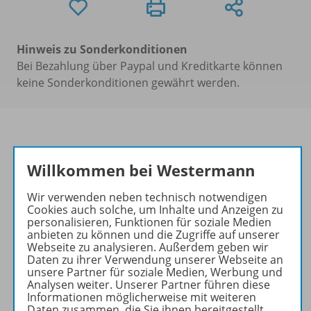
Hinweis zu Sonderkonditionen
Bei Bezahlung über Paypal und Kreditkarte können
keine Sonderkonditionen gewährt werden.
Willkommen bei Westermann
Informationen
Wir verwenden neben technisch notwendigen
Cookies auch solche, um Inhalte und Anzeigen zu
personalisieren, Funktionen für soziale Medien
Beschreibung
anbieten zu können und die Zugriffe auf unserer
Webseite zu analysieren. Außerdem geben wir
Daten zu ihrer Verwendung unserer Webseite an
unsere Partner für soziale Medien, Werbung und
Ergänzende Materialien zu
Analysen weiter. Unserer Partner führen diese
folgenden Werken
Informationen möglicherweise mit weiteren
Daten zusammen, die Sie ihnen bereitgestellt