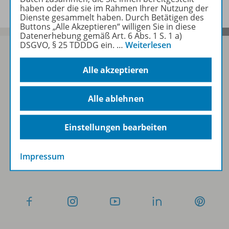
haben oder die sie im Rahmen Ihrer Nutzung der
Dienste gesammelt haben. Durch Betätigen des
Buttons „Alle Akzeptieren“ willigen Sie in diese
Datenerhebung gemäß Art. 6 Abs. 1 S. 1 a)
DSGVO, § 25 TDDDG ein.
…
Weiterlesen
Alle akzeptieren
Sofort profitieren
Alle ablehnen
Zum Newsletter anmelden
Einstellungen bearbeiten
Impressum
Folgen Sie uns auf Social Media