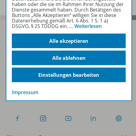
haben oder die sie im Rahmen Ihrer Nutzung der
Dienste gesammelt haben. Durch Betätigen des
Buttons „Alle Akzeptieren“ willigen Sie in diese
Datenerhebung gemäß Art. 6 Abs. 1 S. 1 a)
DSGVO, § 25 TDDDG ein.
…
Weiterlesen
Alle akzeptieren
Sofort profitieren
Alle ablehnen
Zum Newsletter anmelden
Einstellungen bearbeiten
Impressum
Folgen Sie uns auf Social Media