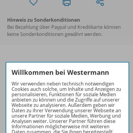
Hinweis zu Sonderkonditionen
Bei Bezahlung über Paypal und Kreditkarte können
keine Sonderkonditionen gewährt werden.
Willkommen bei Westermann
Informationen
Wir verwenden neben technisch notwendigen
Cookies auch solche, um Inhalte und Anzeigen zu
personalisieren, Funktionen für soziale Medien
Beschreibung
anbieten zu können und die Zugriffe auf unserer
Webseite zu analysieren. Außerdem geben wir
Daten zu ihrer Verwendung unserer Webseite an
unsere Partner für soziale Medien, Werbung und
Ergänzende Materialien zu
Analysen weiter. Unserer Partner führen diese
folgenden Werken
Informationen möglicherweise mit weiteren
Daten zusammen, die Sie ihnen bereitgestellt