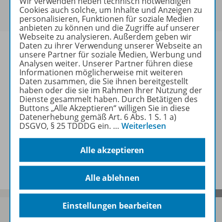
Wir verwenden neben technisch notwendigen
Um den für Sie gültigen Preis zu sehen,
melden Sie
Cookies auch solche, um Inhalte und Anzeigen zu
sich bitte an
.
personalisieren, Funktionen für soziale Medien
anbieten zu können und die Zugriffe auf unserer
Webseite zu analysieren. Außerdem geben wir
Daten zu ihrer Verwendung unserer Webseite an
unsere Partner für soziale Medien, Werbung und
Analysen weiter. Unserer Partner führen diese
Informationen möglicherweise mit weiteren
Informationen
Daten zusammen, die Sie ihnen bereitgestellt
haben oder die sie im Rahmen Ihrer Nutzung der
Dienste gesammelt haben. Durch Betätigen des
Buttons „Alle Akzeptieren“ willigen Sie in diese
Weitere Inhalte der Ausgabe
Datenerhebung gemäß Art. 6 Abs. 1 S. 1 a)
DSGVO, § 25 TDDDG ein.
…
Weiterlesen
Alle akzeptieren
Spar-Pakete
Alle ablehnen
Einstellungen bearbeiten