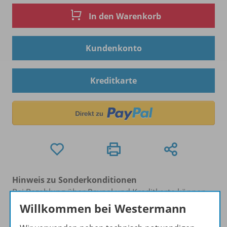
In den Warenkorb
Kundenkonto
Kreditkarte
Hinweis zu Sonderkonditionen
Bei Bezahlung über Paypal und Kreditkarte können
keine Sonderkonditionen gewährt werden.
Willkommen bei Westermann
Sie haben ein passendes
Spar-Paket
?