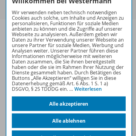
Willkommen bei Westermann
Um den für Sie gültigen Preis zu sehen,
melden Sie
sich bitte an
.
Wir verwenden neben technisch notwendigen
Cookies auch solche, um Inhalte und Anzeigen zu
personalisieren, Funktionen für soziale Medien
anbieten zu können und die Zugriffe auf unserer
Webseite zu analysieren. Außerdem geben wir
Daten zu ihrer Verwendung unserer Webseite an
unsere Partner für soziale Medien, Werbung und
Informationen
Analysen weiter. Unserer Partner führen diese
Informationen möglicherweise mit weiteren
Daten zusammen, die Sie ihnen bereitgestellt
haben oder die sie im Rahmen Ihrer Nutzung der
Weitere Inhalte der Ausgabe
Dienste gesammelt haben. Durch Betätigen des
Buttons „Alle Akzeptieren“ willigen Sie in diese
Datenerhebung gemäß Art. 6 Abs. 1 S. 1 a)
DSGVO, § 25 TDDDG ein.
…
Weiterlesen
Ergänzende Materialien
Alle akzeptieren
Spar-Pakete
Alle ablehnen