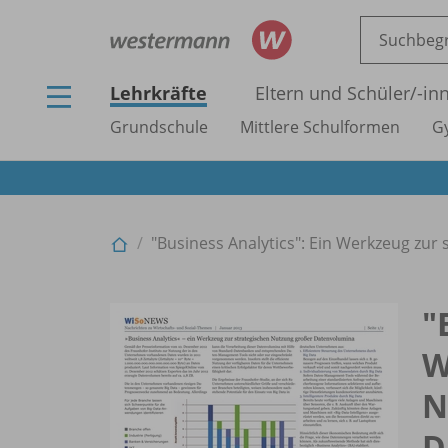
Lehrkräfte
Eltern und Schüler/
-in
Grundschule
Mittlere Schulformen
G
"Business Analytics": Ein Werkzeug zur
"
W
N
D