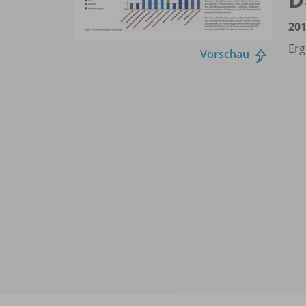
201
Erg
Vorschau