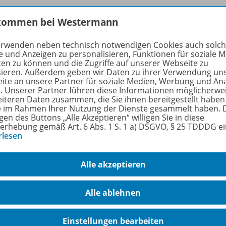
kommen bei Westermann
rmationen
erwenden neben technisch notwendigen Cookies auch solc
e und Anzeigen zu personalisieren, Funktionen für soziale 
ten zu können und die Zugriffe auf unserer Webseite zu
sieren. Außerdem geben wir Daten zu ihrer Verwendung un
ite an unsere Partner für soziale Medien, Werbung und An
uktnummer
OD100095000018
r. Unserer Partner führen diese Informationen möglicherwe
eiteren Daten zusammen, die Sie ihnen bereitgestellt haben
n
2
ie im Rahmen Ihrer Nutzung der Dienste gesammelt haben. 
gen des Buttons „Alle Akzeptieren“ willigen Sie in diese
ienen am
19.01.2013
erhebung gemäß Art. 6 Abs. 1 S. 1 a) DSGVO, § 25 TDDDG e
rlesen
größe
280,6 kB
Alle akzeptieren
format
PDF-Dokument
en/
Autorinnen
Axel Budde, Peter Metzker
Alle ablehnen
gworte
Datenvolumina, Wirtschaft, News, Wiso
Einstellungen bearbeiten