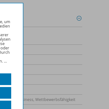
he, um
Medien
serer
alysen
ise
 oder
Durch
in.
…
, Politik, Business, Wettbewerbsfähigkeit