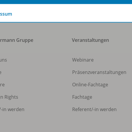
essum
ermann Gruppe
Veranstaltungen
uns
Webinare
e
Präsenzveranstaltungen
ere
Online-Fachtage
gn Rights
Fachtage
/
-in werden
Referent/
-in werden