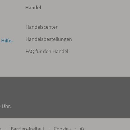
Handel
Handelscenter
Handelsbestellungen
m
Hilfe-
FAQ für den Handel
0 Uhr.
n
·
Barrierefreiheit
·
Cookies
·
©