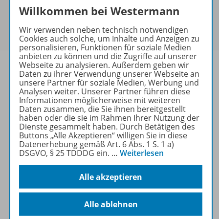
Willkommen bei Westermann
Sie haben ein passendes
Spar-Paket
?
Um den für Sie gültigen Preis zu sehen,
melden Sie
Wir verwenden neben technisch notwendigen
sich bitte an
.
Cookies auch solche, um Inhalte und Anzeigen zu
personalisieren, Funktionen für soziale Medien
anbieten zu können und die Zugriffe auf unserer
Webseite zu analysieren. Außerdem geben wir
Daten zu ihrer Verwendung unserer Webseite an
unsere Partner für soziale Medien, Werbung und
Analysen weiter. Unserer Partner führen diese
Informationen
Informationen möglicherweise mit weiteren
Daten zusammen, die Sie ihnen bereitgestellt
haben oder die sie im Rahmen Ihrer Nutzung der
Dienste gesammelt haben. Durch Betätigen des
Beschreibung
Buttons „Alle Akzeptieren“ willigen Sie in diese
Datenerhebung gemäß Art. 6 Abs. 1 S. 1 a)
DSGVO, § 25 TDDDG ein.
…
Weiterlesen
Weitere Inhalte der Ausgabe
Alle akzeptieren
Alle ablehnen
Spar-Pakete