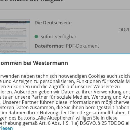
Die Deutschseite
OD20
Sofort verfügbar
Dateiformat:
PDF-Dokument
kommen bei Westermann
erwenden neben technisch notwendigen Cookies auch solc
e und Anzeigen zu personalisieren, Funktionen für soziale 
ten zu können und die Zugriffe auf unserer Webseite zu
sieren. Außerdem geben wir Daten zu ihrer Verwendung un
ite an unsere Partner für soziale Medien, Werbung und An
r. Unserer Partner führen diese Informationen möglicherwe
eiteren Daten zusammen, die Sie ihnen bereitgestellt haben
Kommunikationstraining: Konflikte
ie im Rahmen Ihrer Nutzung der Dienste gesammelt haben. 
erkennen und lösen (3)
OD20
gen des Buttons „Alle Akzeptieren“ willigen Sie in diese
erhebung gemäß Art. 6 Abs. 1 S. 1 a) DSGVO, § 25 TDDDG e
rlesen
Sofort verfügbar