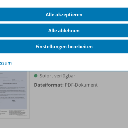
Dateiformat:
PDF-Dokument
Alle akzeptieren
Alle ablehnen
Einstellungen bearbeiten
Fehlersuchaufgabe
essum
OD20
Sofort verfügbar
Dateiformat:
PDF-Dokument