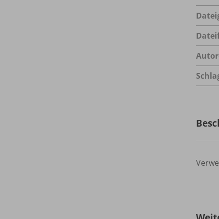
Datei
Datei
Autor
Schla
Besc
Verwe
Weit