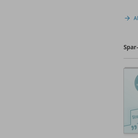
A
Spar