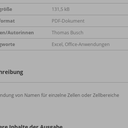
größe
131,5 kB
format
PDF-Dokument
en/
Autorinnen
Thomas Busch
gworte
Excel, Office-Anwendungen
hreibung
ndung von Namen für einzelne Zellen oder Zellbereiche
ere Inhalte der Ausgabe