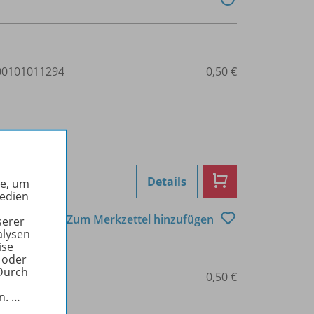
0101011294
0,50 €
Details
he, um
Medien
Zum Merkzettel hinzufügen
serer
alysen
ise
 oder
Durch
0101011296
0,50 €
in.
…