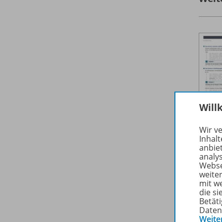
Will
Wir v
Inhalt
anbie
analy
Webse
weite
mit w
die s
Betäti
Daten
Weite