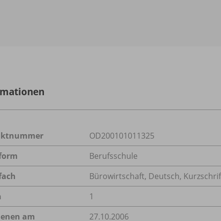
rmationen
uktnummer
OD200101011325
form
Berufsschule
fach
Bürowirtschaft
,
Deutsch
,
Kurzschrif
n
1
ienen am
27.10.2006