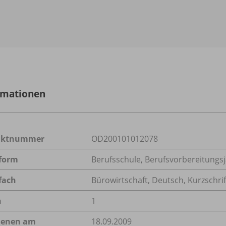
rmationen
uktnummer
OD200101012078
form
Berufsschule, Berufsvorbereitungsj
fach
Bürowirtschaft
,
Deutsch
,
Kurzschrif
n
1
ienen am
18.09.2009