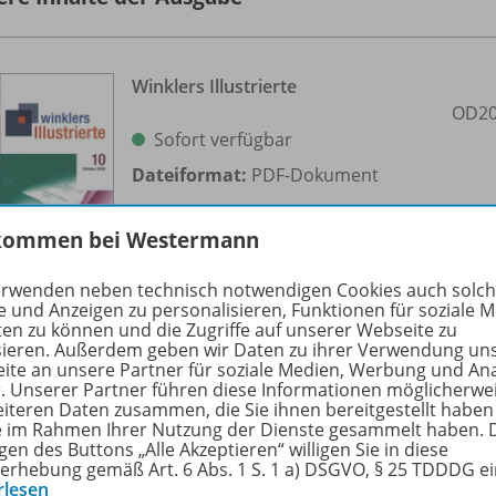
Winklers Illustrierte
OD20
Sofort verfügbar
Dateiformat:
PDF-Dokument
kommen bei Westermann
erwenden neben technisch notwendigen Cookies auch solc
e und Anzeigen zu personalisieren, Funktionen für soziale 
ten zu können und die Zugriffe auf unserer Webseite zu
sieren. Außerdem geben wir Daten zu ihrer Verwendung un
ite an unsere Partner für soziale Medien, Werbung und An
r. Unserer Partner führen diese Informationen möglicherwe
eiteren Daten zusammen, die Sie ihnen bereitgestellt haben
Aufgaben für die Textverarbeitung
ie im Rahmen Ihrer Nutzung der Dienste gesammelt haben. 
(2)
OD20
gen des Buttons „Alle Akzeptieren“ willigen Sie in diese
erhebung gemäß Art. 6 Abs. 1 S. 1 a) DSGVO, § 25 TDDDG e
rlesen
Sofort verfügbar