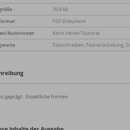
größe
70,8 kB
format
PDF-Dokument
en/
Autorinnen
Karin Henke-Tautorat
gworte
Tastschreiben, Textverarbeitung, 
hreibung
s geprägt - Eiszeitliche Formen
ere Inhalte der Ausgabe