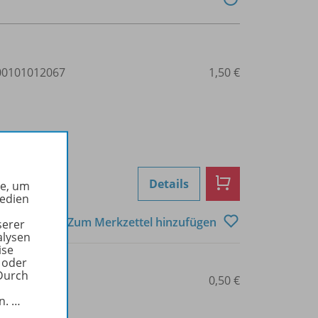
0101012067
1,50 €
Details
he, um
Medien
Zum Merkzettel hinzufügen
serer
alysen
ise
 oder
Durch
0101012080
0,50 €
in.
…