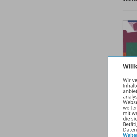
Will
Wir v
Inhalt
anbie
analy
Webse
weite
mit w
die s
Betäti
Daten
Weite