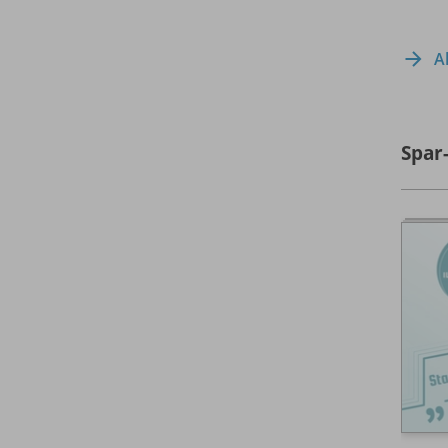
A
Spar