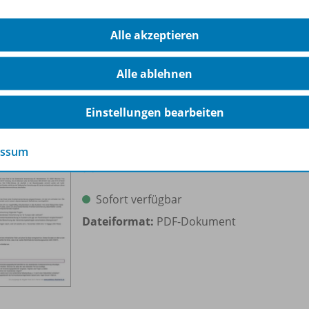
Dateiformat:
PDF-Dokument
Alle akzeptieren
Alle ablehnen
Einstellungen bearbeiten
Aufgaben für die Textverarbeitung
essum
(1)
OD20
Sofort verfügbar
Dateiformat:
PDF-Dokument