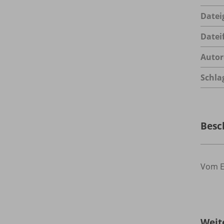
Datei
Datei
Autor
Schla
Besc
Vom Ei
Weit