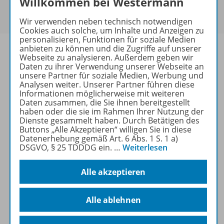
Willkommen bei Westermann
Um den für Sie gültigen Preis zu sehen,
melden Sie
sich bitte an
.
Wir verwenden neben technisch notwendigen
Cookies auch solche, um Inhalte und Anzeigen zu
personalisieren, Funktionen für soziale Medien
anbieten zu können und die Zugriffe auf unserer
Webseite zu analysieren. Außerdem geben wir
Daten zu ihrer Verwendung unserer Webseite an
unsere Partner für soziale Medien, Werbung und
Informationen
Analysen weiter. Unserer Partner führen diese
Informationen möglicherweise mit weiteren
Daten zusammen, die Sie ihnen bereitgestellt
haben oder die sie im Rahmen Ihrer Nutzung der
Beschreibung
Dienste gesammelt haben. Durch Betätigen des
Buttons „Alle Akzeptieren“ willigen Sie in diese
Datenerhebung gemäß Art. 6 Abs. 1 S. 1 a)
DSGVO, § 25 TDDDG ein.
…
Weiterlesen
Weitere Inhalte der Ausgabe
Alle akzeptieren
Spar-Pakete
Alle ablehnen