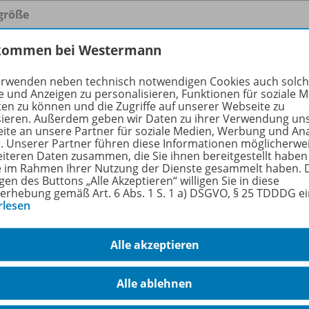
größe
format
kommen bei Westermann
erwenden neben technisch notwendigen Cookies auch solc
e und Anzeigen zu personalisieren, Funktionen für soziale 
ten zu können und die Zugriffe auf unserer Webseite zu
robe zu folgenden Werken
sieren. Außerdem geben wir Daten zu ihrer Verwendung un
ite an unsere Partner für soziale Medien, Werbung und An
r. Unserer Partner führen diese Informationen möglicherwe
eiteren Daten zusammen, die Sie ihnen bereitgestellt haben
Camden Market Junior
ie im Rahmen Ihrer Nutzung der Dienste gesammelt haben. 
gen des Buttons „Alle Akzeptieren“ willigen Sie in diese
Workbook 4 mit Audio-CD
978-
erhebung gemäß Art. 6 Abs. 1 S. 1 a) DSGVO, § 25 TDDDG e
rlesen
Lieferbar
Alle akzeptieren
Alle ablehnen