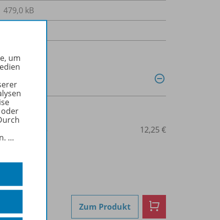
479,0 kB
Audio-Datei
he, um
Medien
serer
alysen
ise
 oder
Durch
3-425-74824-5
12,25 €
in.
…
Zum Produkt