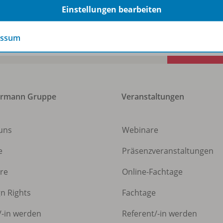
Einstellungen bearbeiten
essum
ermann Gruppe
Veranstaltungen
uns
Webinare
e
Präsenzveranstaltungen
ere
Online-Fachtage
gn Rights
Fachtage
/
-in werden
Referent/
-in werden