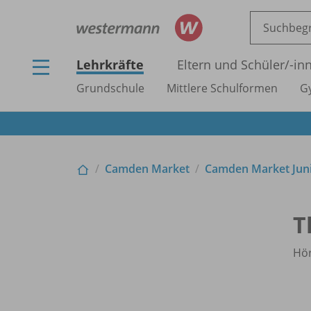
Lehrkräfte
Eltern und Schüler/
-in
Grundschule
Mittlere Schulformen
G
Camden Market
Camden Market Juni
T
Hö