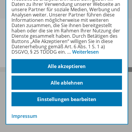
Bei Bezahlung über Paypal und Kreditkarte können
Daten zu ihrer Verwendung unserer Webseite an
keine Sonderkonditionen gewährt werden.
unsere Partner für soziale Medien, Werbung und
Analysen weiter. Unserer Partner führen diese
Informationen möglicherweise mit weiteren
Daten zusammen, die Sie ihnen bereitgestellt
haben oder die sie im Rahmen Ihrer Nutzung der
Dienste gesammelt haben. Durch Betätigen des
Buttons „Alle Akzeptieren“ willigen Sie in diese
Informationen
Datenerhebung gemäß Art. 6 Abs. 1 S. 1 a)
DSGVO, § 25 TDDDG ein.
…
Weiterlesen
Alle akzeptieren
Alle ablehnen
Sofort profitieren
Einstellungen bearbeiten
Zum Newsletter anmelden
Impressum