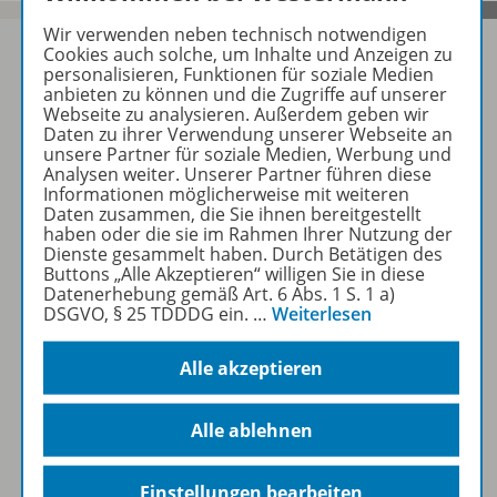
Wir verwenden neben technisch notwendigen
Cookies auch solche, um Inhalte und Anzeigen zu
personalisieren, Funktionen für soziale Medien
anbieten zu können und die Zugriffe auf unserer
Sofort profitieren
Webseite zu analysieren. Außerdem geben wir
Daten zu ihrer Verwendung unserer Webseite an
unsere Partner für soziale Medien, Werbung und
Analysen weiter. Unserer Partner führen diese
Zum Newsletter anmelden
Informationen möglicherweise mit weiteren
Daten zusammen, die Sie ihnen bereitgestellt
haben oder die sie im Rahmen Ihrer Nutzung der
Dienste gesammelt haben. Durch Betätigen des
Buttons „Alle Akzeptieren“ willigen Sie in diese
Folgen Sie uns auf Social Media
Datenerhebung gemäß Art. 6 Abs. 1 S. 1 a)
DSGVO, § 25 TDDDG ein.
…
Weiterlesen
Alle akzeptieren
Alle ablehnen
Westermann Gruppe
Einstellungen bearbeiten