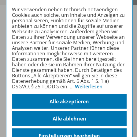
Wir verwenden neben technisch notwendigen
Cookies auch solche, um Inhalte und Anzeigen zu
personalisieren, Funktionen für soziale Medien
anbieten zu können und die Zugriffe auf unserer
Sofort profitieren
Webseite zu analysieren. Außerdem geben wir
Daten zu ihrer Verwendung unserer Webseite an
unsere Partner für soziale Medien, Werbung und
Analysen weiter. Unserer Partner führen diese
Zum Newsletter anmelden
Informationen möglicherweise mit weiteren
Daten zusammen, die Sie ihnen bereitgestellt
haben oder die sie im Rahmen Ihrer Nutzung der
Dienste gesammelt haben. Durch Betätigen des
Buttons „Alle Akzeptieren“ willigen Sie in diese
Folgen Sie uns auf Social Media
Datenerhebung gemäß Art. 6 Abs. 1 S. 1 a)
DSGVO, § 25 TDDDG ein.
…
Weiterlesen
Alle akzeptieren
Alle ablehnen
Westermann Gruppe
Einstellungen bearbeiten