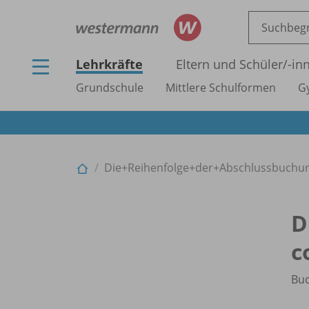
Lehrkräfte
Eltern und Schüler/
-in
Grundschule
Mittlere Schulformen
G
Die+Reihenfolge+der+Abschlussbuchu
D
c
Bu