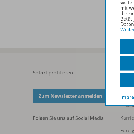
weite
mit w
die s
Beisp
Betäti
Daten
Weite
Sofort profitieren
West
Über 
Zum Newsletter anmelden
Impr
Press
Karri
Folgen Sie uns auf Social Media
Forei