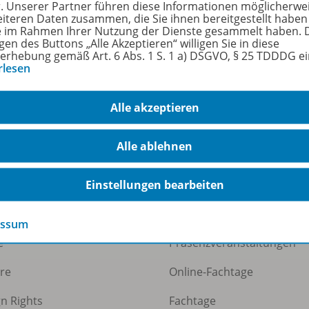
r. Unserer Partner führen diese Informationen möglicherwe
eiteren Daten zusammen, die Sie ihnen bereitgestellt haben
ie im Rahmen Ihrer Nutzung der Dienste gesammelt haben. 
iel-Präsentation aus "Rechnungswesen lebendig gestalten".
gen des Buttons „Alle Akzeptieren“ willigen Sie in diese
erhebung gemäß Art. 6 Abs. 1 S. 1 a) DSGVO, § 25 TDDDG e
rlesen
Alle akzeptieren
Alle ablehnen
ermann Gruppe
Veranstaltungen
Einstellungen bearbeiten
uns
Webinare
essum
e
Präsenzveranstaltungen
ere
Online-Fachtage
gn Rights
Fachtage