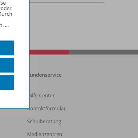
ise
 oder
Durch
in.
…
Kundenservice
Hilfe-Center
Kontaktformular
Schulberatung
Medienzentren