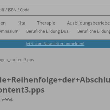
nen
Kita
Therapie
Ausbildungsbetriebe
ymnasium
Berufliche Bildung Dual
Berufliche Bildung
Jetzt zum Newsletter anmelden!
ngen_
content3.pps
ie+Reihenfolge+der+Abschl
ontent3.pps
ch+Web