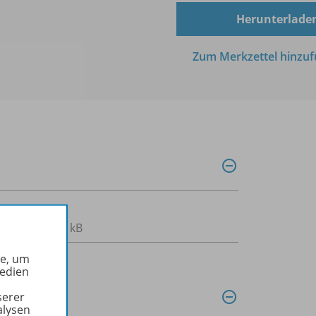
Herunterlade
Zum Merkzettel hinzu
402,5 kB
he, um
Medien
serer
alysen