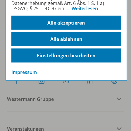
Datenerhebung gemäß Art. 6 Abs. 1 S. 1 a)
DSGVO, § 25 TDDDG ein.
…
Weiterlesen
Sofort profitieren
Alle akzeptieren
Zum Newsletter anmelden
Alle ablehnen
Einstellungen bearbeiten
Folgen Sie uns auf Social Media
Impressum
Westermann Gruppe
Veranstaltungen