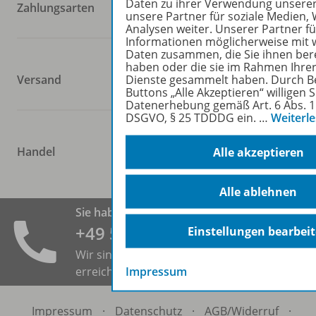
Daten zu ihrer Verwendung unsere
Zahlungsarten
unsere Partner für soziale Medien
Analysen weiter. Unserer Partner f
Informationen möglicherweise mit 
Daten zusammen, die Sie ihnen bere
haben oder die sie im Rahmen Ihre
Dienste gesammelt haben. Durch B
Versand
Buttons „Alle Akzeptieren“ willigen S
Datenerhebung gemäß Art. 6 Abs. 1 
DSGVO, § 25 TDDDG ein.
…
Weiterl
Handel
Alle akzeptieren
Alle ablehnen
Sie haben eine Frage?
+49 531 ­123 25 125
Einstellungen bearbei
Wir sind heute bis 18:00 Uhr für Sie zu
Impressum
erreichen.
Impressum
·
Datenschutz
·
AGB/
Widerruf
·