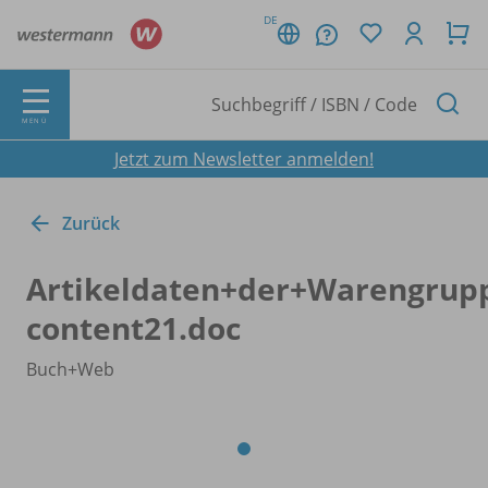
DE
MENÜ
Jetzt zum Newsletter anmelden!
Zurück
Artikeldaten+der+Warengru
content21.doc
Buch+Web